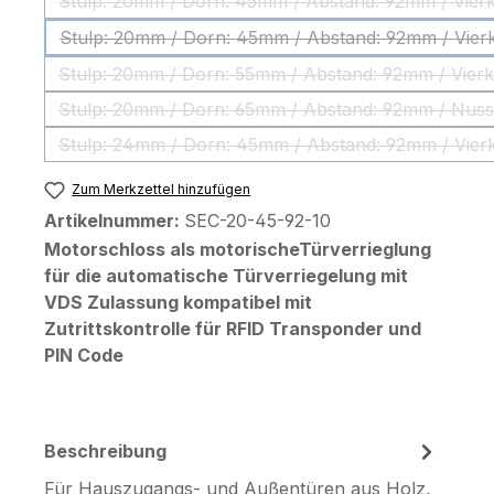
(Diese Option ist zur
Stulp: 20mm / Dorn: 45mm / Abstand: 
(Diese Option ist zu
Stulp: 20mm / Dorn: 55mm / Abstand: 9
(Diese Option ist zur
Stulp: 20mm / Dorn: 65mm / Abstand: 92mm / Nuss
(Diese Option ist zur
Stulp: 24mm / Dorn: 45mm / Abstand: 
(Diese Option ist zur
Zum Merkzettel hinzufügen
Artikelnummer:
SEC-20-45-92-10
Motorschloss als motorischeTürverrieglung
für die automatische Türverriegelung mit
VDS Zulassung kompatibel mit
Zutrittskontrolle für RFID Transponder und
PIN Code
Beschreibung
Für Hauszugangs- und Außentüren aus Holz­,