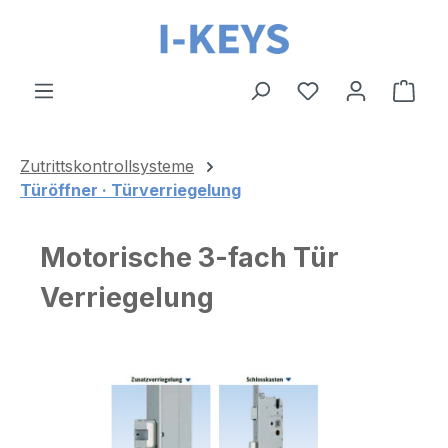
Zum Hauptinhalt springen
Ware
Zutrittskontrollsysteme
Türöffner · Türverriegelung
Motorische 3-fach Tür
Verriegelung
Bildergalerie überspringen