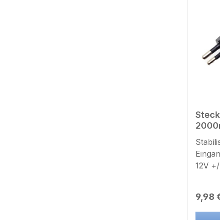
Steck
200
Stabil
Einga
12V +/
Belas
( 2000
Regulä
9,98 
rückste
Geräte