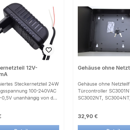
ernetzteil 12V-
Gehäuse ohne Netzt
0mA
isiertes Steckernetzteil 24W
Gehäuse ohne Netzteilf
ngsspannung 100-240VAC
Türcontroller SC3001N
-0,5V unanhängig von der
SC3002NT, SC3004NT
tung max Dauerstrom 2,0A
SC901NT, SC902NT,
mA ) Kurzschlußschutz (
SC904NTStahlblechge
rer Preis:
Regulärer Preis:
€
32,90 €
llend ) stabilisiert ,
28x23,5x7cmmit abschl
 mit geringerem
Türzur Aufnahme von 1