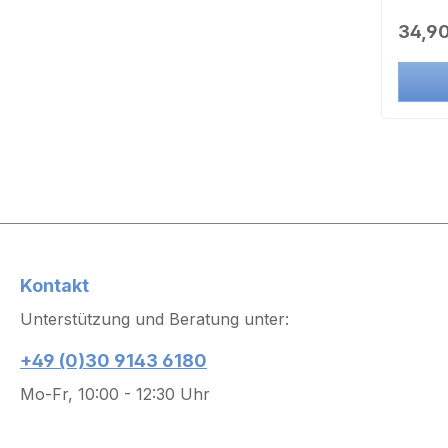
Ferie
Regulä
34,90
Büros,
Licht
benutz
Der 20
aktivi
und S
werden
Montag
16A o
alle S
durch 
Kontakt
Elektr
Unterstützung und Beratung unter:
RFID 
oder k
+49 (0)30 9143 6180
Herste
Mo-Fr, 10:00 - 12:30 Uhr