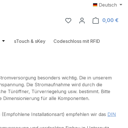
Deutsch
0,00 €
Ware
e
rie RFID Türbeschläge
Öffne oder Schließe das Dropdown der Kategorie USB RF
sTouch & sKey
Codeschloss mit RFID
le Stromversorgung besonders wichtig. Die in unserem
ichspannung. Die Stromaufnahme wird durch die
e Türöffner, Türverriegelung usw. bestimmt. Bitte
de Dimensionierung für alle Komponenten.
ng (Empfohlene Installationsart) empfehlen wir das
DIN