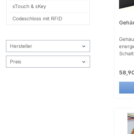
sTouch & sKey
Codeschloss mit RFID
Gehäu
Gehäu
Hersteller
energi
Schalt
Türco
Preis
SC300
Regulä
58,90
SC901
SC904
28x23,
Türmit
100-25
Gleic
gleich
5AStabi
Übers