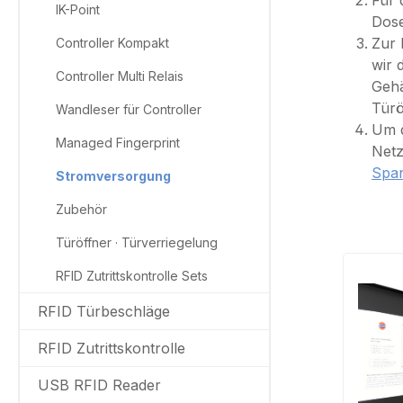
Für 
IK-Point
Dose
Zur 
Controller Kompakt
wir 
Controller Multi Relais
Gehä
Türö
Wandleser für Controller
Um d
Managed Fingerprint
Netz
Spa
Stromversorgung
Zubehör
Türöffner · Türverriegelung
RFID Zutrittskontrolle Sets
RFID Türbeschläge
RFID Zutrittskontrolle
USB RFID Reader