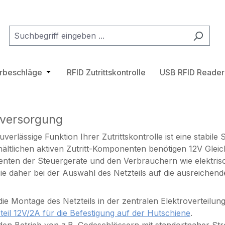
tegorie Transponder
hließe das Dropdown der Kategorie Zutrittskontrollsystem
ürbeschläge
Öffne oder Schließe das Dropdown der Katego
RFID Zutrittskontrolle
USB RFID Reader
versorgung
zuverlässige Funktion Ihrer Zutrittskontrolle ist eine stabi
ältlichen aktiven Zutritt-Komponenten benötigen 12V Gle
ten der Steuergeräte und den Verbrauchern wie elektrisch
ie daher bei der Auswahl des Netzteils auf die ausreichen
die Montage des Netzteils in der zentralen Elektroverteilu
teil 12V/2A für die Befestigung auf der Hutschiene
.