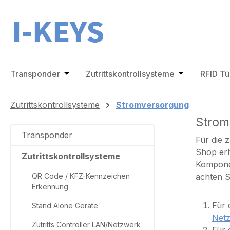
m Hauptinhalt springen
Zur Suche springen
Zur Hauptnavigation springen
Transponder
Öffne oder Schließe das Dropdown der Ka
Zutrittskontrollsysteme
Öffne oder Sc
RFID T
Zutrittskontrollsysteme
Stromversorgung
Strom
Transponder
Für die 
Shop erh
Zutrittskontrollsysteme
Komponen
QR Code / KFZ-Kennzeichen
achten S
Erkennung
Für 
Stand Alone Geräte
Netz
Zutritts Controller LAN/Netzwerk