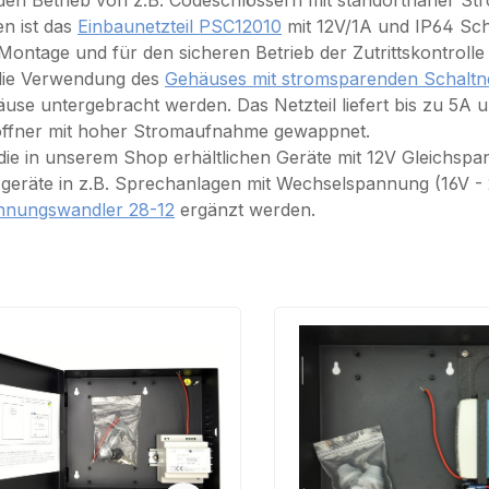
den Betrieb von z.B. Codeschlössern mit standortnaher S
n ist das
Einbaunetzteil PSC12010
mit 12V/1A und IP64 Sch
Montage und für den sicheren Betrieb der Zutrittskontro
die Verwendung des
Gehäuses mit stromsparenden Schaltn
use untergebracht werden. Das Netzteil liefert bis zu 5A u
ffner mit hoher Stromaufnahme gewappnet.
ie in unserem Shop erhältlichen Geräte mit 12V Gleichsp
geräte in z.B. Sprechanlagen mit Wechselspannung (16V -
nnungswandler 28-12
ergänzt werden.