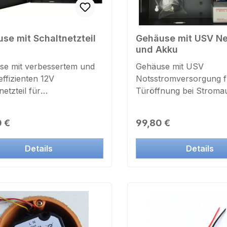
se mit Schaltnetzteil
Gehäuse mit USV Net
und Akku
se mit verbessertem und
Gehäuse mit USV
effizienten 12V
Notsstromversorgung f
netzteil für
Türöffnung bei Stromau
ntroller SC3001NT,
Türcontroller SC3001N
2NT, SC3004NT,
SC3002NT,
rer Preis:
Regulärer Preis:
 €
99,80 €
NT, SC902NT,
SC3004NTStahlblechg
NTStahlblechgehäuse
28x23,5x7cm mit integr
Details
Details
5x7cm, mit abschließbarer
USV-Schaltnetzteil 40
 integriertem Schaltnetzteil
240V - 12V
0V - 12V
GleichspannungStabilisi
hspannungMax.
Überspannungsfest,
zeitige Entnahme
Elektronischer Überlas
lisiert,
Kurzschlussschutz.Bei
pannungsfest,
Stomausfall automatisc