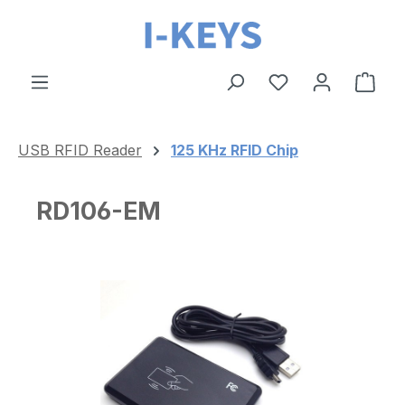
Zum Hauptinhalt springen
Ware
USB RFID Reader
125 KHz RFID Chip
RD106-EM
Bildergalerie überspringen