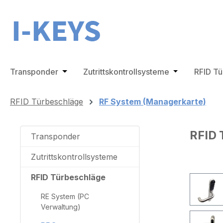
m Hauptinhalt springen
Zur Suche springen
Zur Hauptnavigation springen
Transponder
Öffne oder Schließe das Dropdown der Ka
Zutrittskontrollsysteme
Öffne oder Sc
RFID T
RFID Türbeschläge
RF System (Managerkarte)
RFID 
Transponder
Zutrittskontrollsysteme
RFID Türbeschläge
Bilderga
RE System (PC
Verwaltung)