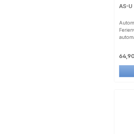
AS-U 
Automa
Ferien
automa
immer
Riegel
Regulä
64,90