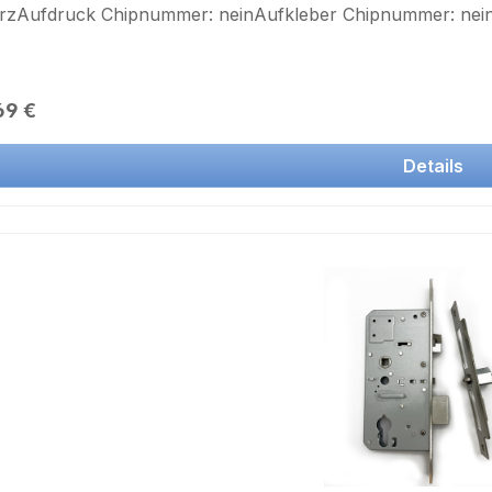
rzAufdruck Chipnummer: neinAufkleber Chipnummer: nei
rer Preis:
69 €
Details