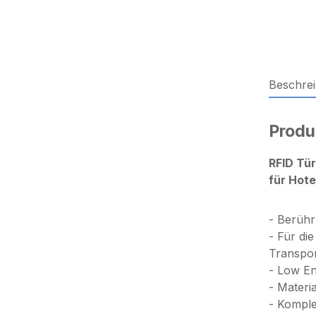
Beschre
Produ
RFID Tü
für Hot
- Berühr
- Für di
Transpon
- Low E
- Materia
- Komple