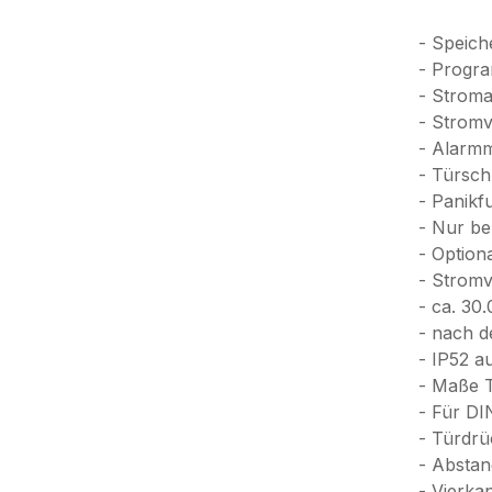
- Speich
- Progra
- Stroma
- Stromv
- Alarmm
- Türsch
- Panikf
- Nur be
- Option
- Stromv
- ca. 30
- nach d
- IP52 a
- Maße 
- Für DI
- Türdrü
- Absta
- Vierka