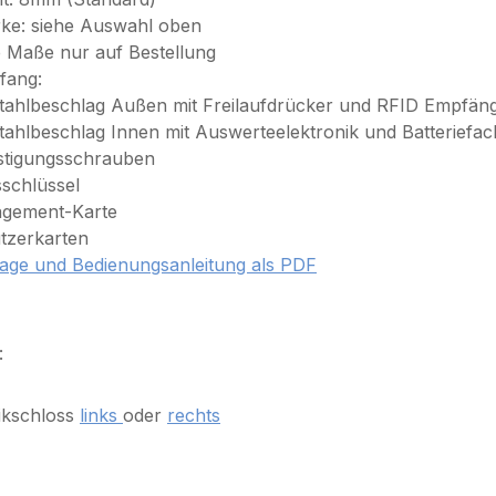
rke: siehe Auswahl oben
 Maße nur auf Bestellung
fang:
stahlbeschlag Außen mit Freilaufdrücker und RFID Empfän
stahlbeschlag Innen mit Auswerteelektronik und Batteriefac
stigungsschrauben
sschlüssel
agement-Karte
tzerkarten
age und Bedienungsanleitung als PDF
:
ikschloss
links
oder
rechts