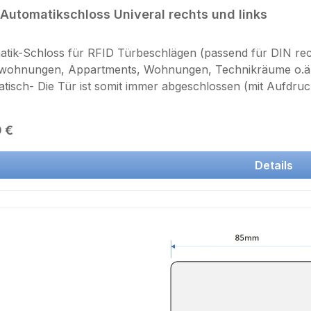
Automatikschloss Univeral rechts und links
tik-Schloss für RFID Türbeschlägen (passend für DIN rech
wohnungen, Appartments, Wohnungen, Technikräume o.ä. 
tisch- Die Tür ist somit immer abgeschlossen (mit Aufdruck
 zu öffnen) - Maße Automaik-Schloss: 165x80mm - Absta
länge: 20mm funktioniert nur in Verbindung mit den EVO
rer Preis:
 €
Details