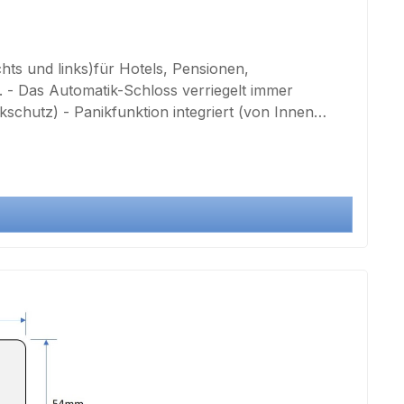
ts und links)für Hotels, Pensionen,
- Das Automatik-Schloss verriegelt immer
schutz) - Panikfunktion integriert (von Innen
ndsmaß: 72mm - Dornmaß: 55mm - Vierkant: 8mm -
XS Türbeschlägen mit 72mm Abstandsmaß !
Lieferumfang:1 x Automatik-Schloss DIN rechts und links1 x Schließblech1 x Set Befestigungsschrauben