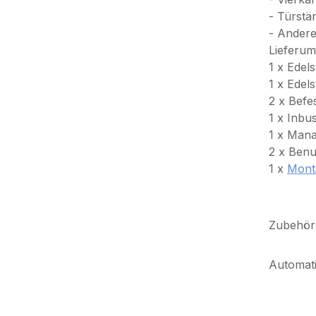
- Türstä
- Andere
Lieferum
1 x Edel
1 x Edel
2 x Befe
1 x Inbu
1 x Man
2 x Benu
1 x
Mont
Zubehör
Automat