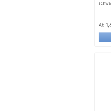
schwa
Regulä
Ab
1,