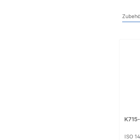
Zubehö
Produktg
K715
ISO 1