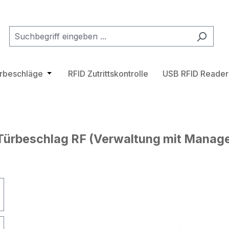
tegorie Transponder
hließe das Dropdown der Kategorie Zutrittskontrollsystem
ürbeschläge
Öffne oder Schließe das Dropdown der Katego
RFID Zutrittskontrolle
USB RFID Reader
Türbeschlag RF (Verwaltung mit Manage
lerie überspringen