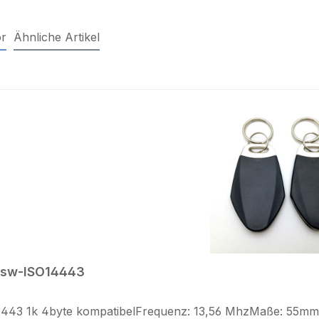
r
Ähnliche Artikel
alerie überspringen
-sw-ISO14443
4443 1k 4byte kompatibelFrequenz: 13,56 MhzMaße: 55mm