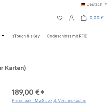
Deutsch
0,00 €
Ware
e
rie RFID Türbeschläge
Öffne oder Schließe das Dropdown der Kategorie USB RF
sTouch & sKey
Codeschloss mit RFID
r Karten)
189,00 €*
Preise exkl. MwSt. zzgl. Versandkosten