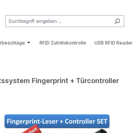
tegorie Transponder
hließe das Dropdown der Kategorie Zutrittskontrollsystem
ürbeschläge
Öffne oder Schließe das Dropdown der Katego
RFID Zutrittskontrolle
USB RFID Reader
tssystem Fingerprint + Türcontroller
lerie überspringen