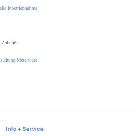
lle Inbetriebnahme
s Zubehör
onsleitung Meterware
Info + Service