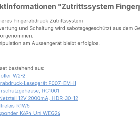
ktinformationen "Zutrittssystem Fingerp
heres Fingerabdruck Zutrittssystem
wertung und Schaltung wird sabotagegeschützt aus dem G
vorgenommen.
ipulation am Aussengerät bleibt erfolglos.
set bestehend aus:
oller W2-2
erabdruck-Lesegerät F007-EM-II
erschutzgehäuse, RC1001
Netzteil 12V 2000mA, HDR-30-12
trelais R1W5
sponder K694 Uni WEG26