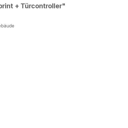
rint + Türcontroller"
ebäude