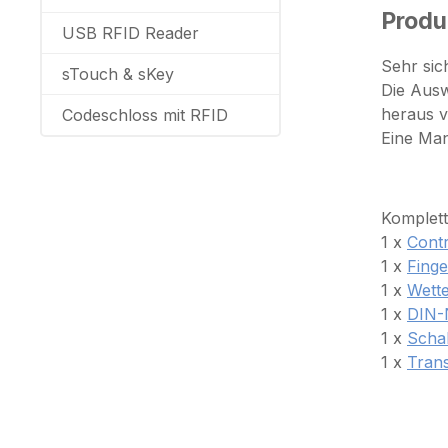
Produ
USB RFID Reader
Sehr sic
sTouch & sKey
Die Aus
heraus 
Codeschloss mit RFID
Eine Man
Komplett
1 x
Contr
1 x
Fing
1 x
Wett
1 x
DIN-
1 x
Schal
1 x
Tran