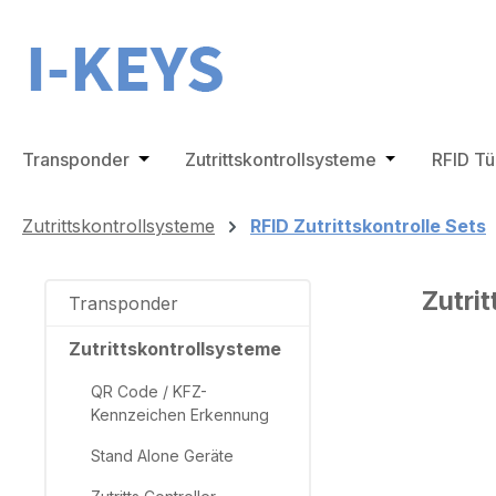
m Hauptinhalt springen
Zur Suche springen
Zur Hauptnavigation springen
Transponder
Öffne oder Schließe das Dropdown der Ka
Zutrittskontrollsysteme
Öffne oder Sc
RFID T
Zutrittskontrollsysteme
RFID Zutrittskontrolle Sets
Zutrit
Transponder
Zutrittskontrollsysteme
QR Code / KFZ-
Bilderga
Kennzeichen Erkennung
Stand Alone Geräte