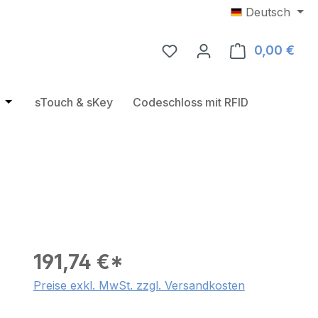
Deutsch
0,00 €
Ware
e
rie RFID Türbeschläge
Öffne oder Schließe das Dropdown der Kategorie USB RF
sTouch & sKey
Codeschloss mit RFID
191,74 €*
Preise exkl. MwSt. zzgl. Versandkosten