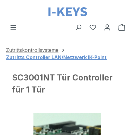
Zum Hauptinhalt springen
Ware
Zutrittskontrollsysteme
Zutritts Controller LAN/Netzwerk IK-Point
SC3001NT Tür Controller
für 1 Tür
Bildergalerie überspringen