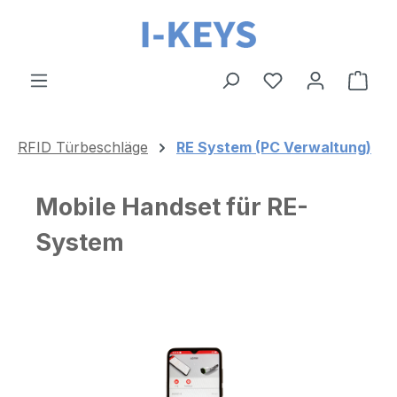
Zum Hauptinhalt springen
Ware
RFID Türbeschläge
RE System (PC Verwaltung)
Mobile Handset für RE-
System
Bildergalerie überspringen