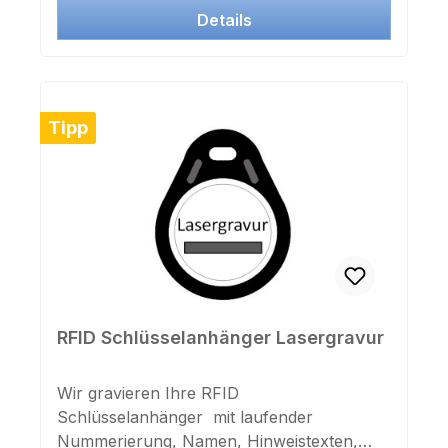
kompatible! LIEST KEINE HITAG
Details
TRANSPONDER ! ! Keine Schreibfunktion,
nur Lesen der UID Nummer ! Ideal auch
zum Zuordnen unbeschrifteter
Transponder, Anfertigen von
Tipp
Mitarbeiterlisten, Passworteingabe, etc.
Farbe: SchwarzBetrieb: Rote
LEDTransponder wird erkannt: Grüne LED
+ BeeperLeseabstand: max. 3 cmMaße:
105x70x11mminkl. USB Anschlußkabel
140cm
RFID Schlüsselanhänger Lasergravur
Wir gravieren Ihre RFID
Schlüsselanhänger mit laufender
Nummerierung, Namen, Hinweistexten,