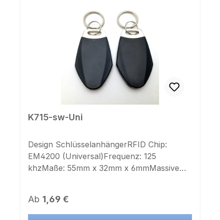
K715-sw-Uni
Design SchlüsselanhängerRFID Chip:
EM4200 (Universal)Frequenz: 125
khzMaße: 55mm x 32mm x 6mmMassive
verchromte StahlhalterungSchlüsselring:
jaFarbe Gehäuse: schwarzAufdruck
Regulärer Preis:
Ab
1,69 €
Chipnummer: neinAufkleber Chipnummer:
neinDieser Transponder ist auch