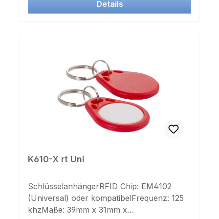
Details
in Systemen vieler
Hersteller einsetzbar.Jetzt auch mit IK und
ZK Nummer als Aufkleber lieferbar.
K610-X rt Uni
SchlüsselanhängerRFID Chip: EM4102
(Universal) oder kompatibelFrequenz: 125
khzMaße: 39mm x 31mm x