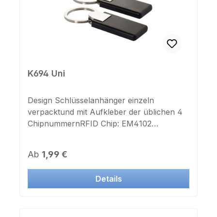
K694 Uni
Design Schlüsselanhänger einzeln
verpacktund mit Aufkleber der üblichen 4
ChipnummernRFID Chip: EM4102
(Universal)Frequenz: 125 khzMaße: 43mm
x 23mm x 6mmMassive verchromte
Regulärer Preis:
Ab
1,99 €
StahlhalterungSchlüsselring: jaFarbe
Gehäuse: schwarzAufdruck Chipnummer:
Details
neinAufkleber Chipnummer: jaDieser
Transponder ist auch in Systemen vieler
Hersteller einsetzbar.