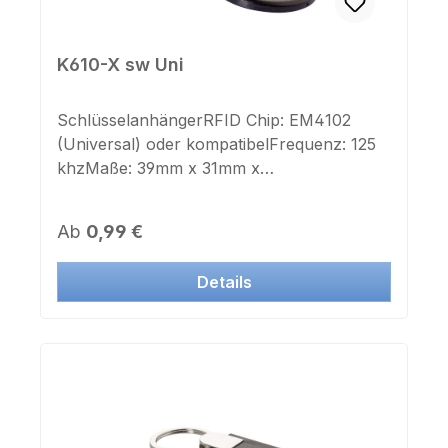
K610-X sw Uni
SchlüsselanhängerRFID Chip: EM4102
(Universal) oder kompatibelFrequenz: 125
khzMaße: 39mm x 31mm x
4mmSchlüsselring: jaFarbe Gehäuse:
schwarzFarbe Deckel: weißAufdruck
Regulärer Preis:
Ab
0,99 €
Chipnummer: neinAufkleber Chipnummer:
nein Geeignet für Lasergravur oder
Details
FarbdruckDieser Transponder ist auch in
Systemen vieler Hersteller einsetzbar. Jetzt
auch mit IK und ZK Nummer als Aufkleber
lieferbar.