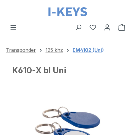
Zum Hauptinhalt springen
Ware
Transponder
125 khz
EM4102 (Uni)
K610-X bl Uni
Bildergalerie überspringen