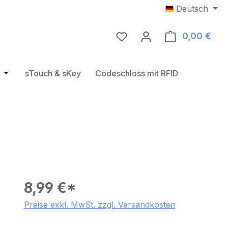
Deutsch
0,00 €
Ware
e
rie RFID Türbeschläge
Öffne oder Schließe das Dropdown der Kategorie USB RF
sTouch & sKey
Codeschloss mit RFID
8,99 €*
Preise exkl. MwSt. zzgl. Versandkosten