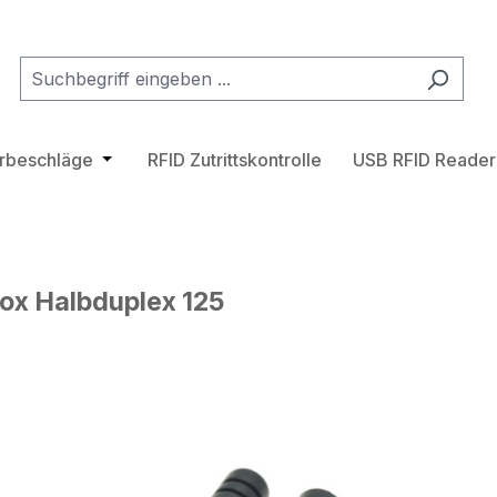
tegorie Transponder
hließe das Dropdown der Kategorie Zutrittskontrollsystem
ürbeschläge
Öffne oder Schließe das Dropdown der Katego
RFID Zutrittskontrolle
USB RFID Reader
ox Halbduplex 125
lerie überspringen