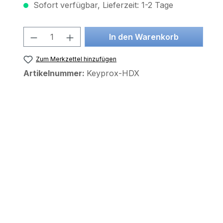
Sofort verfügbar, Lieferzeit: 1-2 Tage
Produkt Anzahl: Gib den gewünscht
In den Warenkorb
Zum Merkzettel hinzufügen
Artikelnummer:
Keyprox-HDX