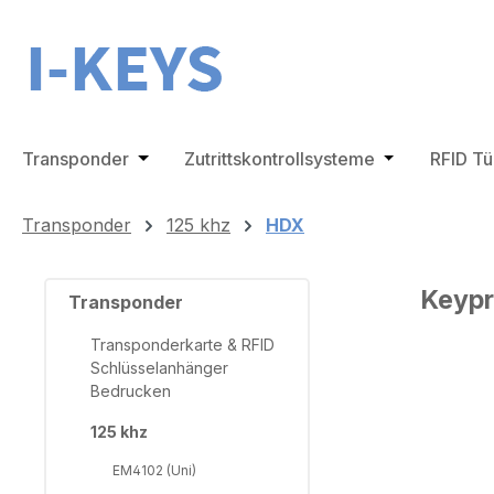
m Hauptinhalt springen
Zur Suche springen
Zur Hauptnavigation springen
Transponder
Öffne oder Schließe das Dropdown der Ka
Zutrittskontrollsysteme
Öffne oder Sc
RFID T
Transponder
125 khz
HDX
Keypr
Transponder
Transponderkarte & RFID
Schlüsselanhänger
Bedrucken
Bilderga
125 khz
EM4102 (Uni)