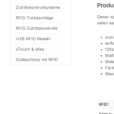
Produ
Zutrittskontrollsysteme
Dieser s
RFID Türbeschläge
vielen e
RFID Zutrittskontrolle
zum 
USB RFID Reader
einf
sTouch & sKey
125k
Maß
Codeschloss mit RFID
Mate
Farb
Wass
RFID: