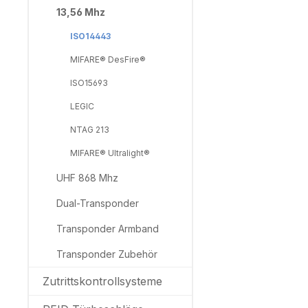
13,56 Mhz
ISO14443
MIFARE® DesFire®
ISO15693
LEGIC
NTAG 213
MIFARE® Ultralight®
UHF 868 Mhz
Dual-Transponder
Transponder Armband
Transponder Zubehör
Zutrittskontrollsysteme