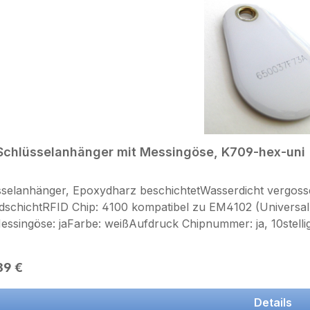
Schlüsselanhänger mit Messingöse, K709-hex-uni
selanhänger, Epoxydharz beschichtetWasserdicht vergoss
dschichtRFID Chip: 4100 kompatibel zu EM4102 (Univers
singöse: jaFarbe: weißAufdruck Chipnummer: ja, 10stelli
nd ZK Nummer als Aufkleber lieferbar Vollflächig randlos bedruckbar Fotodruck mit Farbverlauf Auf
 beidseitiger Druck auch mit Chipnummer, Texten, fortl
rer Preis:
39 €
n Preisliste FarbdruckDieser Transponder ist auch in Systemen vieler Hersteller
zbar.
Details