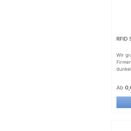
RFID 
Wir gr
Firmenlo
dunkel
Druckv
genaue
Regulä
Ab
0,
Einric