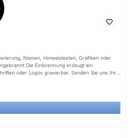
erierung, Namen, Hinweistexten, Grafiken oder
nung erzeugt ein
chriften oder Logos gravierbar. Senden Sie uns Ihre
300 dpi oder bei Texten, Nummerierungen bitte mit
röße.Bei Bestellungen unter 100 Stück ist eine
. eine WocheLieferzeit ab 1000 Stück ca. 4 Wochen