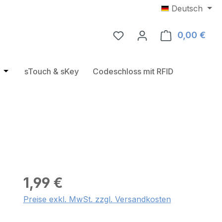
Deutsch
0,00 €
Ware
e
rie RFID Türbeschläge
Öffne oder Schließe das Dropdown der Kategorie USB RF
sTouch & sKey
Codeschloss mit RFID
1,99 €
Preise exkl. MwSt. zzgl. Versandkosten