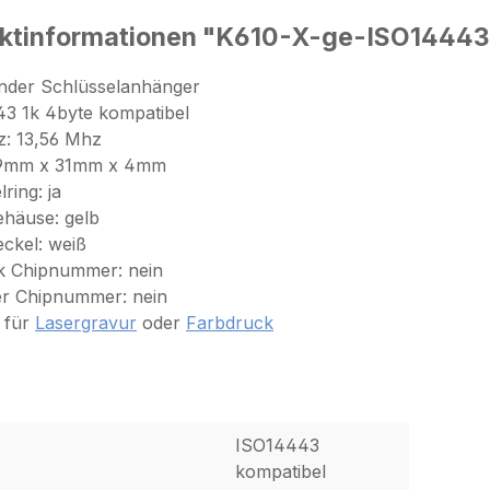
ktinformationen "K610-X-ge-ISO14443
nder Schlüsselanhänger
3 1k 4byte kompatibel
z: 13,56 Mhz
9mm x 31mm x 4mm
ring: ja
häuse: gelb
ckel: weiß
k Chipnummer: nein
er Chipnummer: nein
 für
Lasergravur
oder
Farbdruck
ISO14443
kompatibel