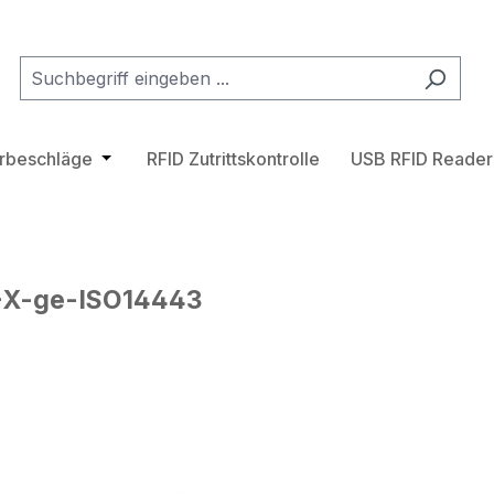
tegorie Transponder
hließe das Dropdown der Kategorie Zutrittskontrollsystem
ürbeschläge
Öffne oder Schließe das Dropdown der Katego
RFID Zutrittskontrolle
USB RFID Reader
-X-ge-ISO14443
lerie überspringen