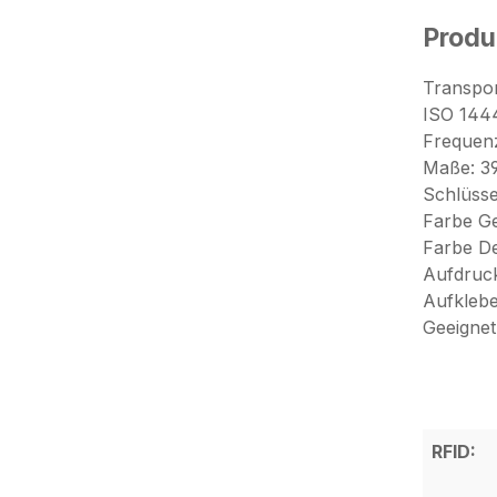
Produ
Transpo
ISO 1444
Frequen
Maße: 3
Schlüssel
Farbe Ge
Farbe De
Aufdruc
Aufkleb
Geeignet
RFID: