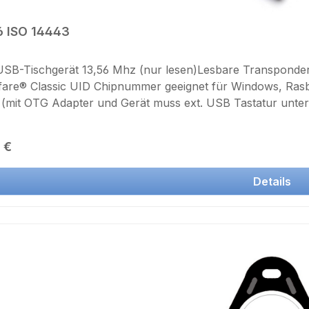
6 ISO 14443
USB-Tischgerät 13,56 Mhz (nur lesen)Lesbare Transponde
are® Classic UID Chipnummer geeignet für Windows, Rasb
 (mit OTG Adapter und Gerät muss ext. USB Tastatur unters
rdtreiber ist integriert. Der Original UID-Code (Seriennu
ngelesen ISO14443 Transponder ausgelesen und in jedem Pr
rer Preis:
 €
terne UID Nummer wird im oben gewählten Codeformat gefol
SO 14443 kompatiblen Transponder! Keine Schreibfunktion,
Details
rzBetrieb: Rote LEDTransponder wird erkannt: Grüne LE
kl. USB Anschlußkabel 140cm