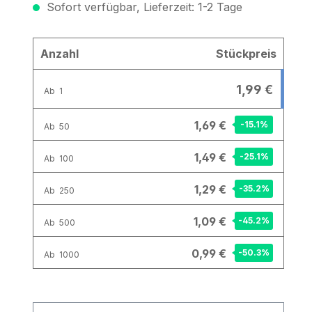
Sofort verfügbar, Lieferzeit: 1-2 Tage
Anzahl
Stückpreis
1,99 €
Ab
1
1,69 €
-15.1
%
Ab
50
1,49 €
-25.1
%
Ab
100
1,29 €
-35.2
%
Ab
250
1,09 €
-45.2
%
Ab
500
0,99 €
-50.3
%
Ab
1000