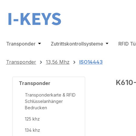
m Hauptinhalt springen
Zur Suche springen
Zur Hauptnavigation springen
Transponder
Öffne oder Schließe das Dropdown der Ka
Zutrittskontrollsysteme
Öffne oder Sc
RFID T
Transponder
13,56 Mhz
ISO14443
K610
Transponder
Transponderkarte & RFID
Schlüsselanhänger
Bedrucken
Bilderga
125 khz
134 khz