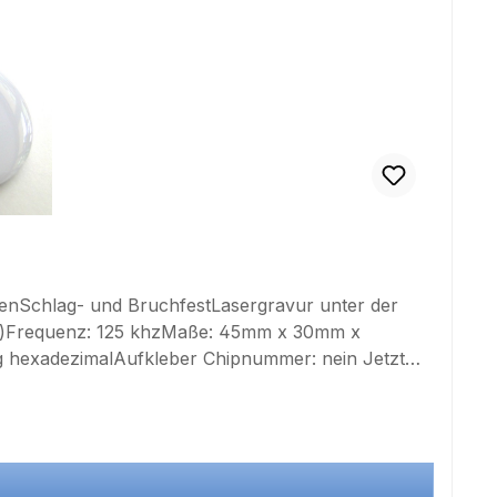
enSchlag- und BruchfestLasergravur unter der
al)Frequenz: 125 khzMaße: 45mm x 30mm x
g hexadezimalAufkleber Chipnummer: nein Jetzt
aufender Nummerierung, etc. Auf Wunsch auch mit