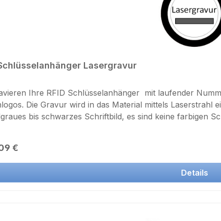
Schlüsselanhänger Lasergravur
avieren Ihre RFID Schlüsselanhänger mit laufender Numm
gos. Die Gravur wird in das Material mittels Laserstrahl eingebrannt Die Einbren
graues bis schwarzes Schriftbild, es sind keine farbigen S
orlage per Email als Grafikdatei in Auflösung nicht unter 
r Beschreibung des Textes, der Schriftart und der Schriftg
rer Preis:
09 €
htungspauschale eingerechnet.Lieferzeit bis 1000 Stück ca
Details