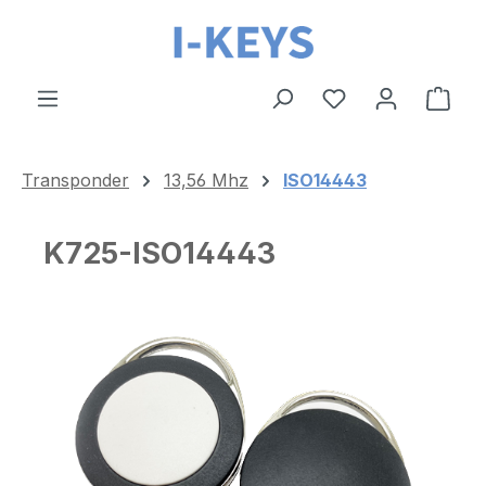
Zum Hauptinhalt springen
Ware
Transponder
13,56 Mhz
ISO14443
K725-ISO14443
Bildergalerie überspringen