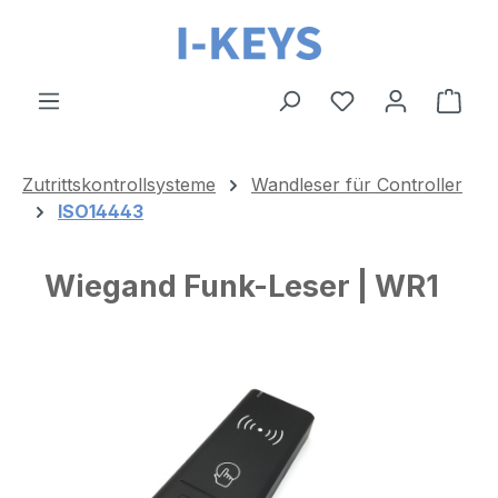
Zum Hauptinhalt springen
Ware
Zutrittskontrollsysteme
Wandleser für Controller
ISO14443
Wiegand Funk-Leser | WR1
Bildergalerie überspringen