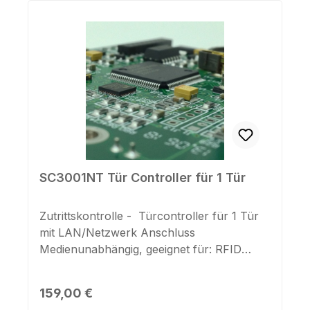
SC3001NT Tür Controller für 1 Tür
Zutrittskontrolle - Türcontroller für 1 Tür
mit LAN/Netzwerk Anschluss
Medienunabhängig, geeignet für: RFID
Transponder (125khz, 13,56 Mhz, 868
Mhz), Code-Tastaturen, Fingerprint,
Regulärer Preis:
159,00 €
Magnetkartenleser, Barcodeleser, etc. 1