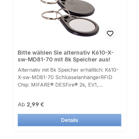
Bitte wählen Sie alternativ K610-X-
sw-MD81-70 mit 8k Speicher aus!
Alternativ mit 8k Speicher erhältlich: K610-
X-sw-MD81-70 SchlüsselanhängerRFID
Chip: MIFARE® DESFire® 2k, EV1,
70pFFrequenz: 13,56 MhzMaße: 39mm x
31mm x 4mmSchlüsselring: jaFarbe
Regulärer Preis:
Ab
2,99 €
Gehäuse: schwarzFarbe Deckel:
weißAufdruck Chipnummer: neinAufkleber
Details
Chipnummer: nein Geeignet für
Lasergravur oder Farbdruck