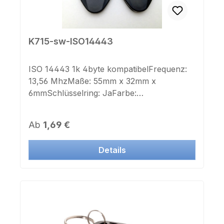
K715-sw-ISO14443
ISO 14443 1k 4byte kompatibelFrequenz:
13,56 MhzMaße: 55mm x 32mm x
6mmSchlüsselring: JaFarbe:
schwarzAufdruck Chipnummer:
neinAufkleber Chipnummer: nein
Regulärer Preis:
Ab
1,69 €
Details