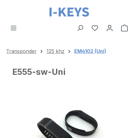
Zum Hauptinhalt springen
Ware
Transponder
125 khz
EM4102 (Uni)
E555-sw-Uni
Bildergalerie überspringen