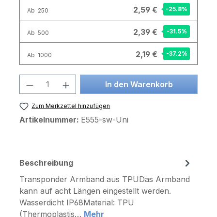
2,59 €
-25.8
%
Ab
250
2,39 €
-31.5
%
Ab
500
2,19 €
-37.2
%
Ab
1000
Produkt Anzahl: Gib den gewünschten 
In den Warenkorb
Zum Merkzettel hinzufügen
Artikelnummer:
E555-sw-Uni
Beschreibung
Transponder Armband aus TPUDas Armband
kann auf acht Längen eingestellt werden.
Wasserdicht IP68Material: TPU
(Thermoplastis…
Mehr