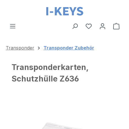
Zum Hauptinhalt springen
Ware
Transponder
Transponder Zubehör
Transponderkarten,
Schutzhülle Z636
Bildergalerie überspringen