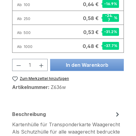
0,64 €
-16.9
%
Ab
100
-24.
0,58 €
%
Ab
250
7
0,53 €
-31.2
%
Ab
500
0,48 €
-37.7
%
Ab
1000
Produkt Anzahl: Gib den gewünschten 
In den Warenkorb
Zum Merkzettel hinzufügen
Artikelnummer:
Z636w
Beschreibung
Kartenhülle für Transponderkarte Waagerecht
Als Schutzhülle für alle waagerecht bedruckte