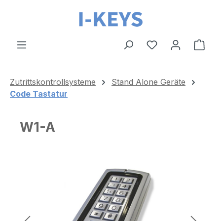
Zum Hauptinhalt springen
Ware
Zutrittskontrollsysteme
Stand Alone Geräte
Code Tastatur
W1-A
Bildergalerie überspringen