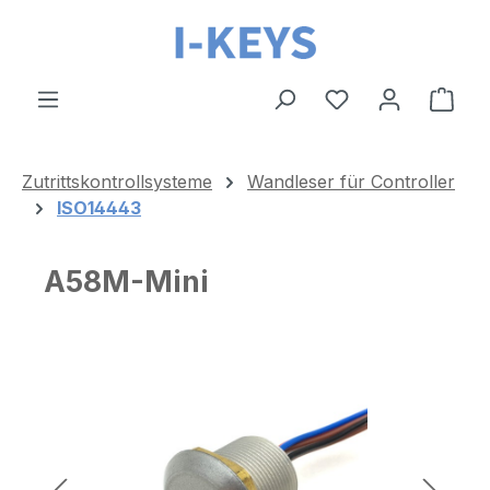
Zum Hauptinhalt springen
Ware
Zutrittskontrollsysteme
Wandleser für Controller
ISO14443
A58M-Mini
Bildergalerie überspringen