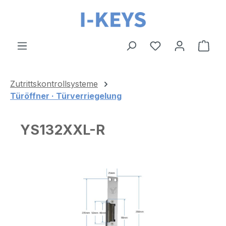
Zum Hauptinhalt springen
Ware
Zutrittskontrollsysteme
Türöffner · Türverriegelung
YS132XXL-R
Bildergalerie überspringen