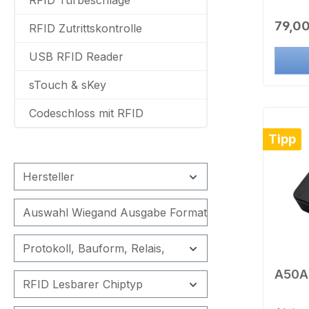
mit ko
Regulä
79,00
RFID Zutrittskontrolle
Doppel
Leiste
USB RFID Reader
Desig
dem r
sTouch & sKey
intern
Codeschloss mit RFID
Wasser
Außen
Tipp
RFID W
Wiega
Hersteller
Auswer
Zutrit
Auswahl Wiegand Ausgabe Format:
SC300
Relais
Innenb
Protokoll, Bauform, Relais,
Sabot
A50A
Wandle
RFID Lesbarer Chiptyp
wirkungslos. Tec