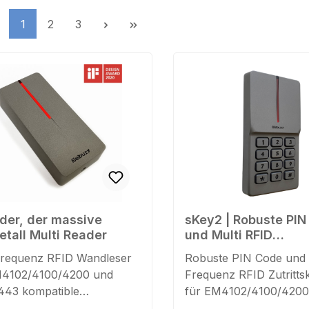
Seite
Seite
Seite
1
2
3
er, der massive
sKey2 | Robuste PI
etall Multi Reader
und Multi RFID
Zutrittskontrolle
Frequenz RFID Wandleser
Robuste PIN Code und
M4102/4100/4200 und
Frequenz RFID Zutrittsk
443 kompatible
für EM4102/4100/4200
ollmetallgehäuse
ISO14443 kompatible