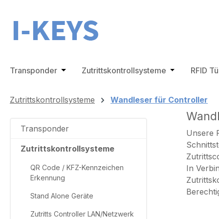
m Hauptinhalt springen
Zur Suche springen
Zur Hauptnavigation springen
Transponder
Öffne oder Schließe das Dropdown der Ka
Zutrittskontrollsysteme
Öffne oder Sc
RFID T
Zutrittskontrollsysteme
Wandleser für Controller
Wandl
Transponder
Unsere R
Schnitts
Zutrittskontrollsysteme
Zutritts
QR Code / KFZ-Kennzeichen
In Verbi
Erkennung
Zutritts
Berechti
Stand Alone Geräte
Zutritts Controller LAN/Netzwerk