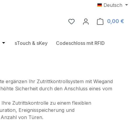
Deutsch
0,00 €
Ware
e
rie RFID Türbeschläge
Öffne oder Schließe das Dropdown der Kategorie USB RF
sTouch & sKey
Codeschloss mit RFID
e ergänzen Ihr Zutrittkontrollsystem mit Wiegand
erhöhte Sicherheit durch den Anschluss eines vom
Ihre Zutrittskontrolle zu einem flexiblen
guration, Ereignisspeicherung und
 Anzahl von Türen.