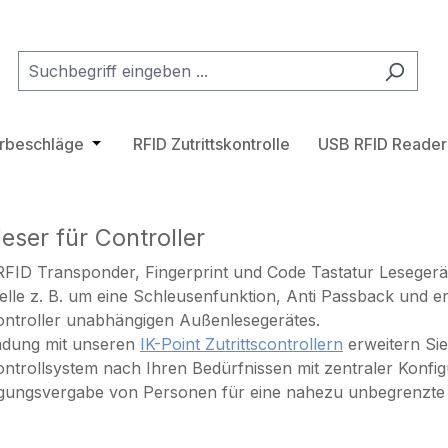
tegorie Transponder
hließe das Dropdown der Kategorie Zutrittskontrollsystem
ürbeschläge
Öffne oder Schließe das Dropdown der Katego
RFID Zutrittskontrolle
USB RFID Reader
eser für Controller
FID Transponder, Fingerprint und Code Tastatur Lesegerät
telle z. B. um eine Schleusenfunktion, Anti Passback und 
controller unabhängigen Außenlesegerätes.
ndung mit unseren
IK-Point Zutrittscontrollern
erweitern Sie 
kontrollsystem nach Ihren Bedürfnissen mit zentraler Konfi
gungsvergabe von Personen für eine nahezu unbegrenzte