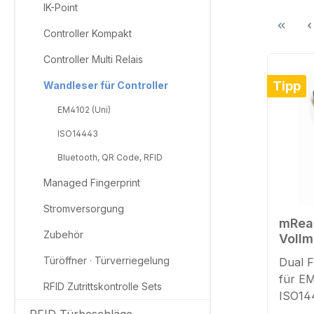
IK-Point
Controller Kompakt
Controller Multi Relais
Tipp
Wandleser für Controller
EM4102 (Uni)
ISO14443
Bluetooth, QR Code, RFID
Managed Fingerprint
Stromversorgung
mRead
Zubehör
Vollm
Türöffner · Türverriegelung
Dual 
für E
RFID Zutrittskontrolle Sets
ISO14
Transponder V
RFID Türbeschläge