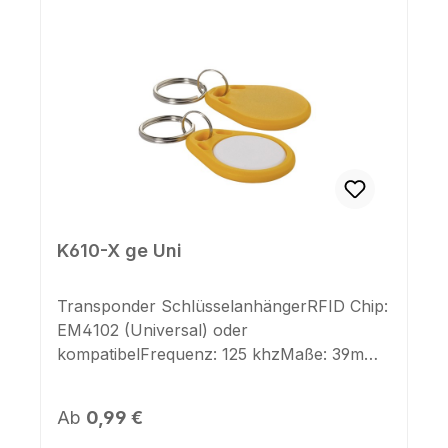
lieferbar.
K610-X ge Uni
Transponder SchlüsselanhängerRFID Chip:
EM4102 (Universal) oder
kompatibelFrequenz: 125 khzMaße: 39mm
x 31mm x 4mmSchlüsselring: jaFarbe
Gehäuse: gelbFarbe Deckel: weiß Geeignet
Regulärer Preis:
Ab
0,99 €
für Lasergravur oder FarbdruckDieser