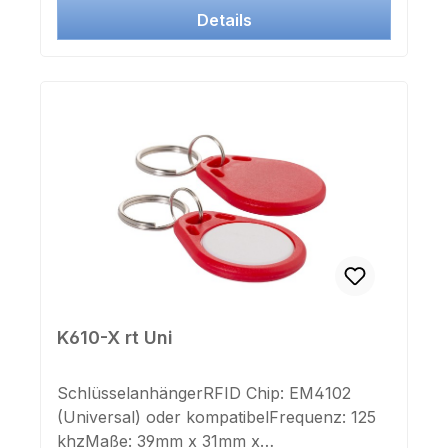
Transponder ist auch in Systemen vieler
Details
Hersteller einsetzbar. Jetzt auch mit IK und
ZK Nummer als Aufkleber lieferbar.
K610-X rt Uni
SchlüsselanhängerRFID Chip: EM4102
(Universal) oder kompatibelFrequenz: 125
khzMaße: 39mm x 31mm x