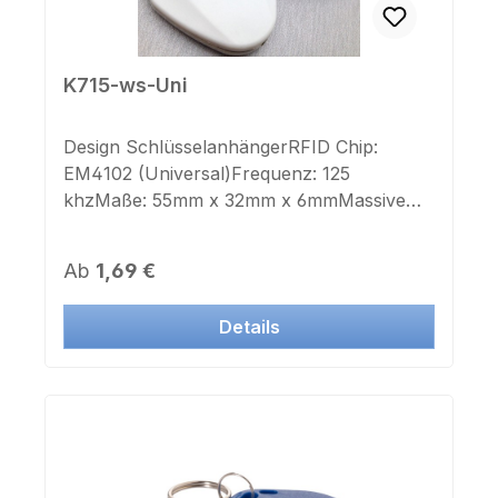
K715-ws-Uni
Design SchlüsselanhängerRFID Chip:
EM4102 (Universal)Frequenz: 125
khzMaße: 55mm x 32mm x 6mmMassive
verchromte StahlhalterungSchlüsselring:
jaFarbe Gehäuse: weißAufdruck
Regulärer Preis:
Ab
1,69 €
Chipnummer: neinAufkleber Chipnummer:
neinDieser Transponder ist auch
Details
in Systemen vieler
Hersteller einsetzbar.Jetzt auch mit IK und
ZK Nummer als Aufkleber lieferbar.