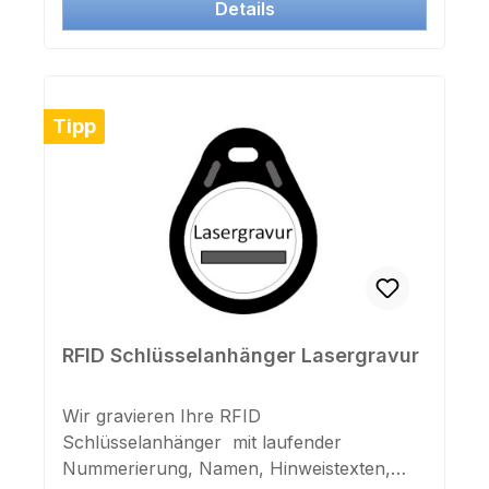
kompatible! LIEST KEINE HITAG
Details
TRANSPONDER ! ! Keine Schreibfunktion,
nur Lesen der UID Nummer ! Ideal auch
zum Zuordnen unbeschrifteter
Transponder, Anfertigen von
Tipp
Mitarbeiterlisten, Passworteingabe, etc.
Farbe: SchwarzBetrieb: Rote
LEDTransponder wird erkannt: Grüne LED
+ BeeperLeseabstand: max. 3 cmMaße:
105x70x11mminkl. USB Anschlußkabel
140cm
RFID Schlüsselanhänger Lasergravur
Wir gravieren Ihre RFID
Schlüsselanhänger mit laufender
Nummerierung, Namen, Hinweistexten,