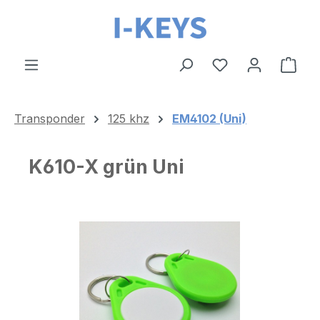
Zum Hauptinhalt springen
Ware
Transponder
125 khz
EM4102 (Uni)
K610-X grün Uni
Bildergalerie überspringen