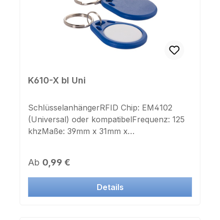
K610-X bl Uni
SchlüsselanhängerRFID Chip: EM4102
(Universal) oder kompatibelFrequenz: 125
khzMaße: 39mm x 31mm x
4mmSchlüsselring: jaFarbe Gehäuse:
blauFarbe Deckel: weißAufdruck
Regulärer Preis:
Ab
0,99 €
Chipnummer: neinAufkleber Chipnummer:
nein Geeignet für Lasergravur oder
Details
FarbdruckDieser Transponder ist auch in
Systemen vieler Hersteller einsetzbar. Jetzt
auch mit IK und ZK Nummer als Aufkleber