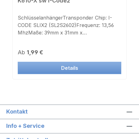
K610-X sw I-Code2
SchlüsselanhängerTransponder Chip: I-
CODE SLIX2 (SL2S2602)Frequenz: 13,56
MhzMaße: 39mm x 31mm x
4mmSchlüsselring: jaFarbe Gehäuse:
schwarzFarbe Deckel: weißAufdruck
Regulärer Preis:
Ab
1,99 €
Chipnummer: neinAufkleber Chipnummer:
neinGeeignet für Lasergravur oder
Details
Farbdruck
Kontakt
Info + Service