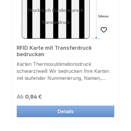
RFID Karte mit Transferdruck
bedrucken
Karten Thermosublimationsdruck
schwarz/weiß Wir bedrucken Ihre Karten
mit laufender Nummerierung, Namen,
Hinweistexten, Fotos, Firmenlogos.
Mitarbeiterausweise, Mitgliedsausweise,
Regulärer Preis:
Ab
0,84 €
Firmen- oder Gästekarten.Nur für dünne
Karten bis 1mm geeignet z.b. alle K600
Details
Minikarten und K608 können mit diesem
Verfahren nicht bedruckt werden. Senden
Sie uns Ihre Druckvorlage per Email als