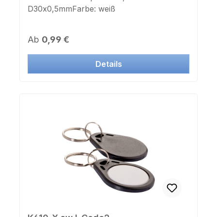
D30x0,5mmFarbe: weiß
Regulärer Preis:
Ab
0,99 €
Details