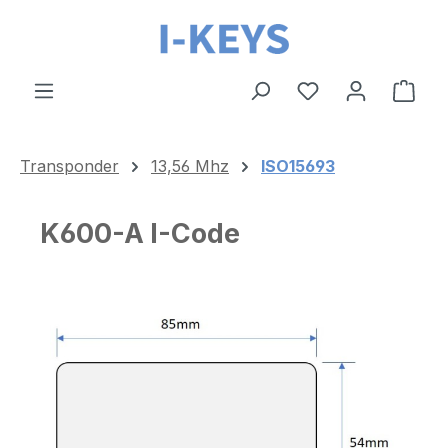
Zum Hauptinhalt springen
Ware
Transponder
13,56 Mhz
ISO15693
K600-A I-Code
Bildergalerie überspringen