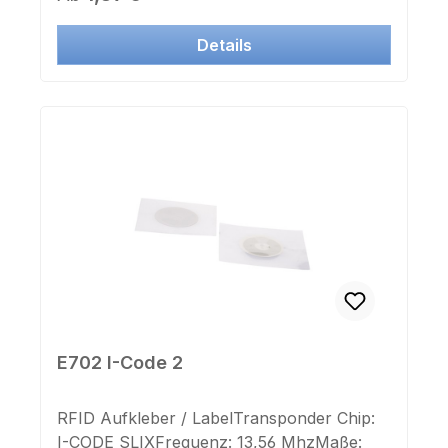
GrünAufdruck Chipnummer: neinAufkleber
Chipnummer: nein
Details
E702 I-Code 2
RFID Aufkleber / LabelTransponder Chip:
I-CODE SLIXFrequenz: 13,56 MhzMaße: