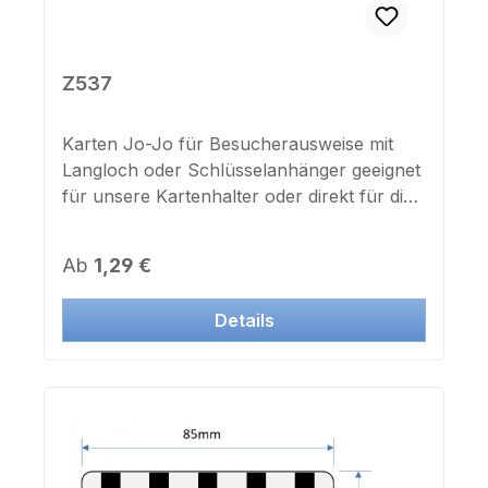
gleichen Preis Maße Druckvorlage ca. 5-6
Wochen Lieferzeit, da die Karten für Sie
produziert und dann direkt ab Werk
Z537
bedruckt werden.
Karten Jo-Jo für Besucherausweise mit
Langloch oder Schlüsselanhänger geeignet
für unsere Kartenhalter oder direkt für die
Langlochkarte K60875cm
AusziehlängeStabiler
Regulärer Preis:
Ab
1,29 €
MetallrahmenSchwarz / Silber
Details