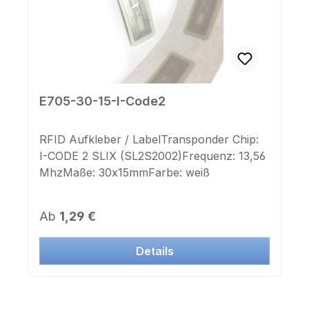
E705-30-15-I-Code2
RFID Aufkleber / LabelTransponder Chip:
I-CODE 2 SLIX (SL2S2002)Frequenz: 13,56
MhzMaße: 30x15mmFarbe: weiß
Regulärer Preis:
Ab
1,29 €
Details
Produktgalerie überspringen