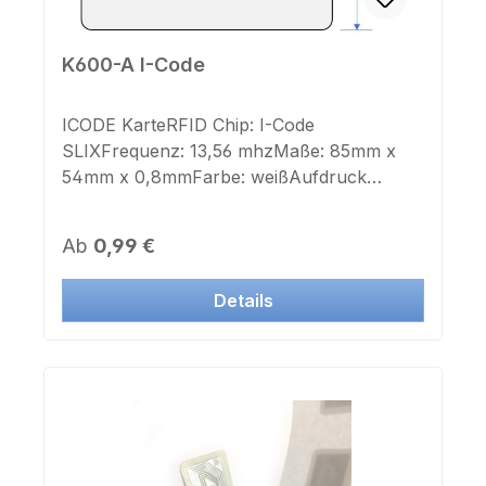
K600-A I-Code
ICODE KarteRFID Chip: I-Code
SLIXFrequenz: 13,56 mhzMaße: 85mm x
54mm x 0,8mmFarbe: weißAufdruck
Chipnummer: neinFür die Bedruckung mit
Transferdruck geeignet. Wir bedrucken
Regulärer Preis:
Ab
0,99 €
Transponder Karten mit Ihren Logo Design
und Nummerierung nach Ihren Vorgaben:
Details
Schwarz- und Weißdruck mit
Transferdruck Lieferzeit ca. 1 Woche
Farbdruck mit Transferdruck Lieferzeit ca.
1 Woche Farbdruck mit Offsetdruck
Lieferzeit ca. 6 Wochen