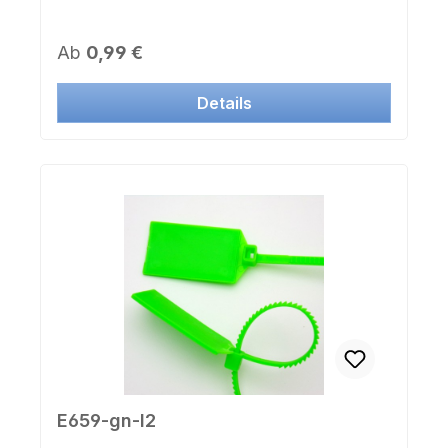
Regulärer Preis:
Ab
0,99 €
Details
E659-gn-I2