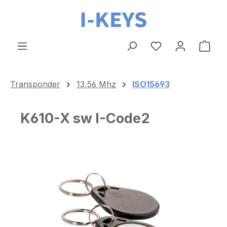
Zum Hauptinhalt springen
Ware
Transponder
13,56 Mhz
ISO15693
K610-X sw I-Code2
Bildergalerie überspringen