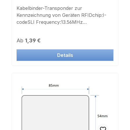
Kabelbinder-Transponder zur
Kennzeichnung von Geräten RFIDchip:I-
codeSLI Frequency:13.56MHz
Dimensionsrectangle:45x26x2mm
Groundcable binder:270x4mmFarbe:
Regulärer Preis:
Ab
1,39 €
GrünAufdruck Chipnummer: neinAufkleber
Chipnummer: nein
Details