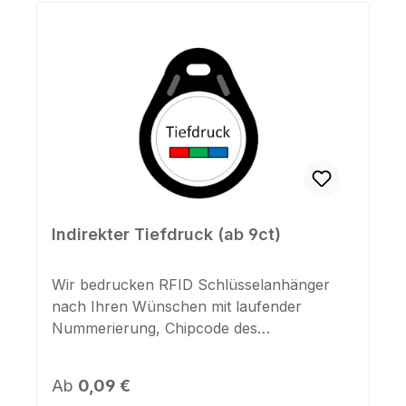
Indirekter Tiefdruck (ab 9ct)
Wir bedrucken RFID Schlüsselanhänger
nach Ihren Wünschen mit laufender
Nummerierung, Chipcode des
Transponders, Namen,
Hinweistexten, Firmenlogos.Senden Sie uns
Regulärer Preis:
Ab
0,09 €
Ihre Druckvorlage per Email als Grafikdatei