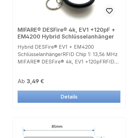
MIFARE® DESFire® 4k, EV1 +120pF +
EM4200 Hybrid Schlüsselanhänger
Hybrid DESFire® EV1 + EM4200
SchlüsselanhängerRFID Chip 1: 13,56 MHz
MIFARE® DESFire® 4k, EV1 +120pFRFID
Chip 2: 125 kHz EM4200 kompatibel zu
EM4102 (Universal)Maße: 39mm x 31mm x
Regulärer Preis:
Ab
3,49 €
4mmSchlüsselring: jaFarbe Gehäuse:
schwarzFarbe Deckel: weißAufdruck
Details
Chipnummer: neinAufkleber Chipnummer:
nein Geeignet für Lasergravur oder
Farbdruck