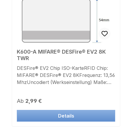
K600-A MIFARE® DESFire® EV2 8K
TWR
DESFire® EV2 Chip ISO-KarteRFID Chip:
MIFARE® DESFire® EV2 8KFrequenz: 13,56
MhzUncodiert (Werkseinstellung) Maße:
85mm x 54mm x 0,8mmFarbe: weißmit
TWR Streifen (Thermo-Rewrite) 15mm
Regulärer Preis:
Ab
2,99 €
hoch , 4mm vom Rand beginnendDer TWR
Bereich kann mit einem TWR Drucker
Details
vielfach beschrieben und wieder gelöscht
werden.