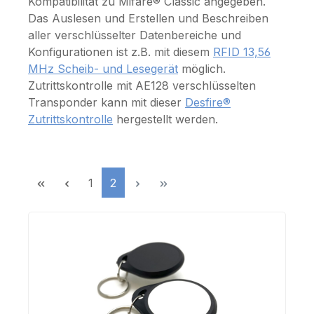
Kompatibilität zu Mifare® Classic angegeben.
Das Auslesen und Erstellen und Beschreiben
aller verschlüsselter Datenbereiche und
Konfigurationen ist z.B. mit diesem
RFID 13,56
MHz Scheib- und Lesegerät
möglich.
Zutrittskontrolle mit AE128 verschlüsselten
Transponder kann mit dieser
Desfire®
Zutrittskontrolle
hergestellt werden.
Seite
Seite
1
2