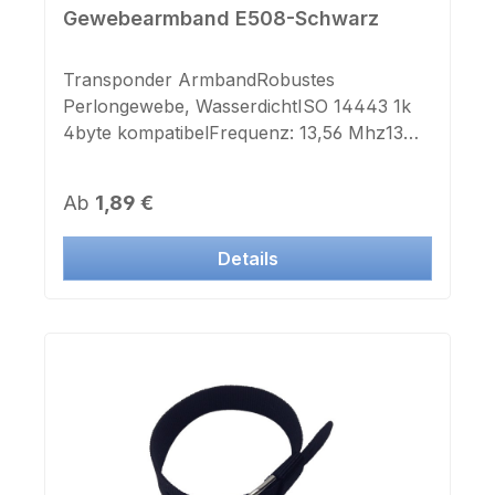
Gewebearmband E508-Schwarz
Transponder ArmbandRobustes
Perlongewebe, WasserdichtISO 14443 1k
4byte kompatibelFrequenz: 13,56 Mhz13
fach verstellbare BandlängeFarbe: schwarz
Regulärer Preis:
Ab
1,89 €
Details