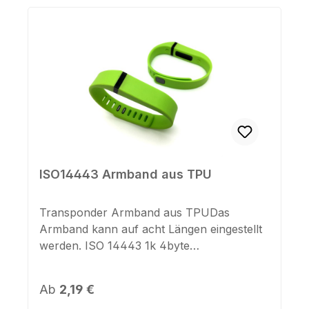
ISO14443 Armband aus TPU
Transponder Armband aus TPUDas
Armband kann auf acht Längen eingestellt
werden. ISO 14443 1k 4byte
kompatibelWasserdicht IP68Material: TPU
(Thermoplastisches
Regulärer Preis:
Ab
2,19 €
Polyurethan)Temperaturbereich: -30°C bis