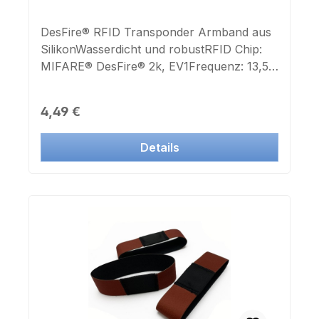
DesFire® RFID Transponder Armband aus
SilikonWasserdicht und robustRFID Chip:
MIFARE® DesFire® 2k, EV1Frequenz: 13,56
Mhz-30°C bis +75°Ceingebettetes
Silikonarmband9 fach verstellbare
Regulärer Preis:
4,49 €
BandlängeFarbe: Dunkelblau
Details