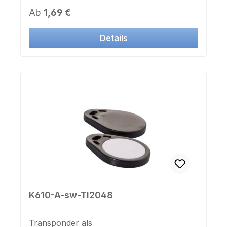
13,56 MhzFarbe: blau/schwarzUmfang:
Regulärer Preis:
Ab
1,69 €
nach Vaiantenauswahl 160, 170,
180mmGrunddurchmesser D55mm
Details
(dehnbar)Breite: 25mm
K610-A-sw-TI2048
Transponder als