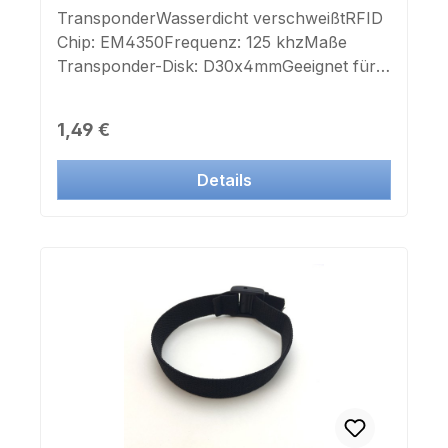
TransponderWasserdicht verschweißtRFID
Chip: EM4350Frequenz: 125 khzMaße
Transponder-Disk: D30x4mmGeeignet für
Lasergravur: ja (ab 500 St.)Geeignet für
Farbdruck: ja (ab 500 St.)Die IK-2, IK-3/IS
Regulärer Preis:
1,49 €
und ZK-Codes können mitgeliefert werden.
Details