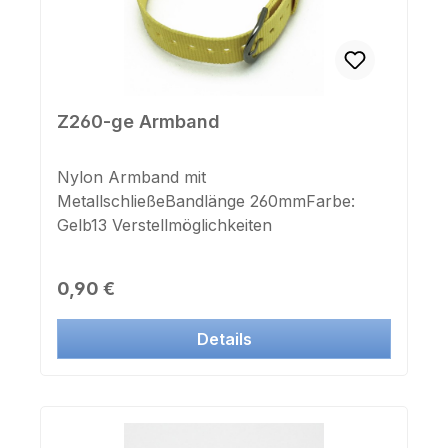
Z260-ge Armband
Nylon Armband mit
MetallschließeBandlänge 260mmFarbe:
Gelb13 Verstellmöglichkeiten
Regulärer Preis:
0,90 €
Details