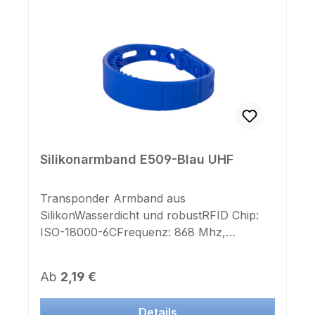
und hellgrün. Andere RFID Chip- und Farb
Kombinationen sind erst ab einer Stückzahl
von 500 Stück bestellbar.
Silikonarmband E509-Blau UHF
Transponder Armband aus
SilikonWasserdicht und robustRFID Chip:
ISO-18000-6CFrequenz: 868 Mhz,
UHFeingebettetes Silikonarmband3 fach
verstellbare BandlängeFarbe: blau geringe
Regulärer Preis:
Ab
2,19 €
Reichweite von ca. 1m
Details