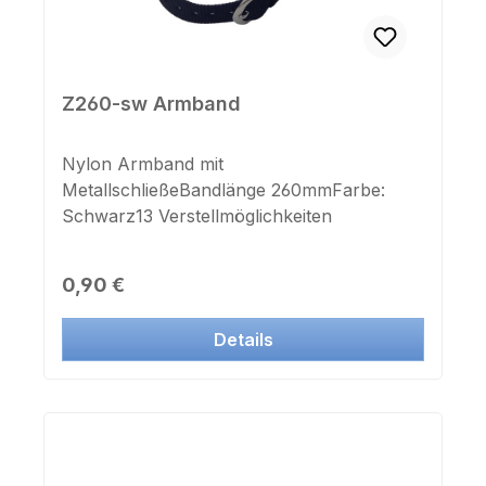
Z260-sw Armband
Nylon Armband mit
MetallschließeBandlänge 260mmFarbe:
Schwarz13 Verstellmöglichkeiten
Regulärer Preis:
0,90 €
Details