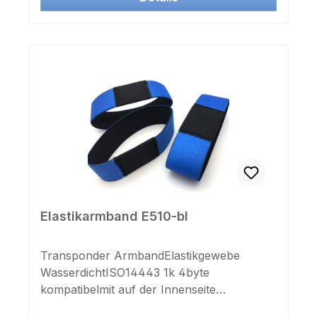
Elastikarmband E510-bl
Transponder ArmbandElastikgewebe
WasserdichtISO14443 1k 4byte
kompatibelmit auf der Innenseite
aufgedruckter UID NummerFrequenz: