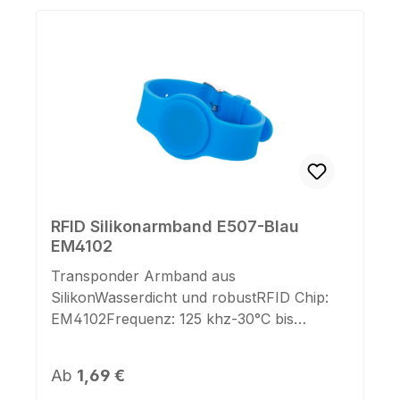
RFID Silikonarmband E507-Blau
EM4102
Transponder Armband aus
SilikonWasserdicht und robustRFID Chip:
EM4102Frequenz: 125 khz-30°C bis
+75°Ceingebettetes Silikonarmband mit
Metallschließe9 fach verstellbare
Regulärer Preis:
Ab
1,69 €
BandlängeFarbe: blau Jetzt auch mit IK