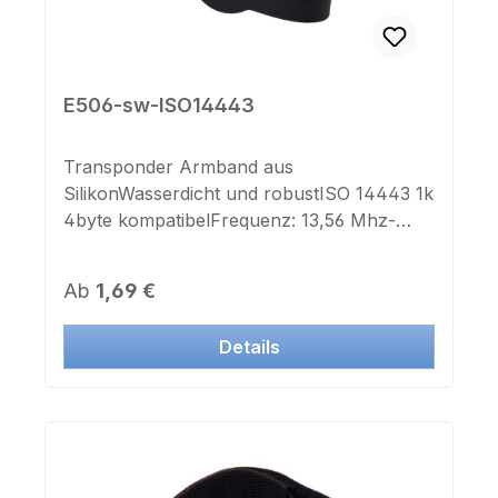
E506-sw-ISO14443
Transponder Armband aus
SilikonWasserdicht und robustISO 14443 1k
4byte kompatibelFrequenz: 13,56 Mhz-
30°C bis +75°Ceingebettetes
Silikonarmband5 fach verstellbare
Regulärer Preis:
Ab
1,69 €
Bandlängevon 152mm bis 200mm
ArmumfangFarbe: schwarz
Details