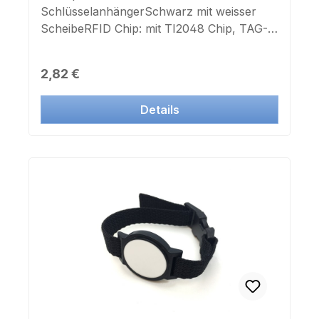
SchlüsselanhängerSchwarz mit weisser
ScheibeRFID Chip: mit TI2048 Chip, TAG-
IT, HF-1ISO 15693Frequenz: 13,56
MhzMaße: 39mm x 31mm x 4mm
Regulärer Preis:
2,82 €
Details