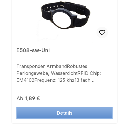
E508-sw-Uni
Transponder ArmbandRobustes
Perlongewebe, WasserdichtRFID Chip:
EM4102Frequenz: 125 khz13 fach
verstellbare BandlängeFarbe: schwarz
Dieser Transponder ist auch in Systemen
Regulärer Preis:
Ab
1,89 €
vieler Hersteller einsetzbar.Jetzt auch mit
IK und ZK Nummer als Aufkleber lieferbar.
Details