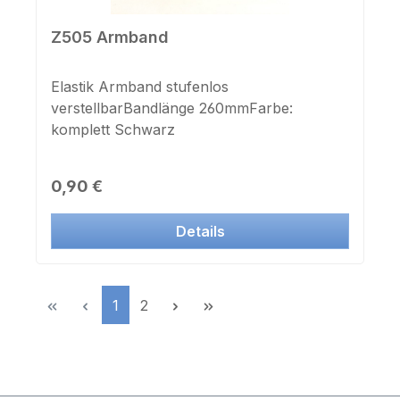
Z505 Armband
Elastik Armband stufenlos
verstellbarBandlänge 260mmFarbe:
komplett Schwarz
Regulärer Preis:
0,90 €
Details
Seite
Seite
1
2