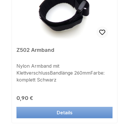
Z502 Armband
Nylon Armband mit
KlettverschlussBandlänge 260mmFarbe:
komplett Schwarz
Regulärer Preis:
0,90 €
Details