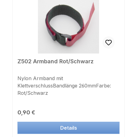
Z502 Armband Rot/Schwarz
Nylon Armband mit
KlettverschlussBandlänge 260mmFarbe:
Rot/Schwarz
Regulärer Preis:
0,90 €
Details