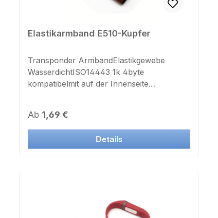
Elastikarmband E510-Kupfer
Transponder ArmbandElastikgewebe
WasserdichtISO14443 1k 4byte
kompatibelmit auf der Innenseite
aufgedruckter UID NummerFrequenz:
13,56 MhzFarbe: kupfer/schwarzUmfang:
Regulärer Preis:
Ab
1,69 €
180mmGrunddurchmesser D55mm
(dehnbar)Breite: 25mm
Details