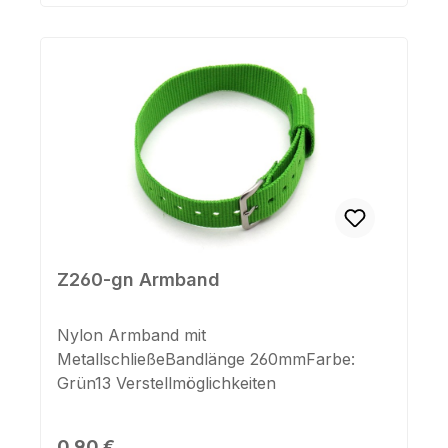
Z260-gn Armband
Nylon Armband mit
MetallschließeBandlänge 260mmFarbe:
Grün13 Verstellmöglichkeiten
Regulärer Preis:
0,90 €